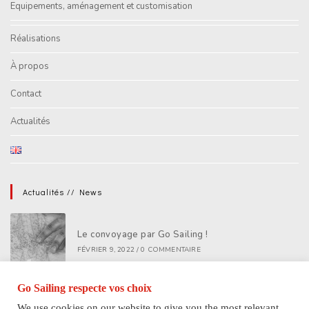
Equipements, aménagement et customisation
Réalisations
À propos
Contact
Actualités
Actualités // News
Le convoyage par Go Sailing !
FÉVRIER 9, 2022
/
0 COMMENTAIRE
Go Sailing respecte vos choix
Professionnels du nautisme, Go Sailing, votre
We use cookies on our website to give you the most relevant