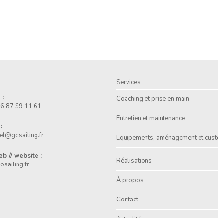
Services
 :
Coaching et prise en main
)6 87 99 11 61
Entretien et maintenance
:
el@gosailing.fr
Equipements, aménagement et cust
eb // website :
Réalisations
sailing.fr
À propos
Contact