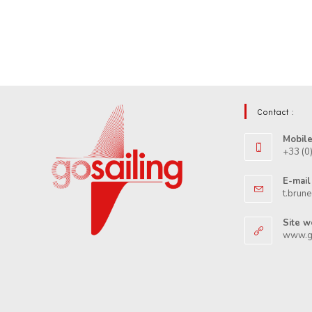
Contact :
Mobile
+33 (0
E-mail 
t.brune
Site w
www.go