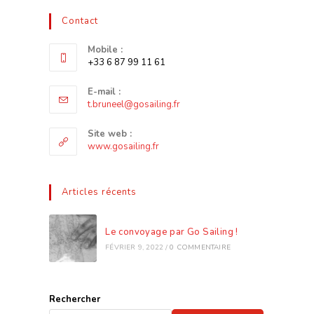
Contact
Mobile :
+33 6 87 99 11 61
E-mail :
t.bruneel@gosailing.fr
Site web :
www.gosailing.fr
Articles récents
Le convoyage par Go Sailing !
FÉVRIER 9, 2022
/
0 COMMENTAIRE
Rechercher